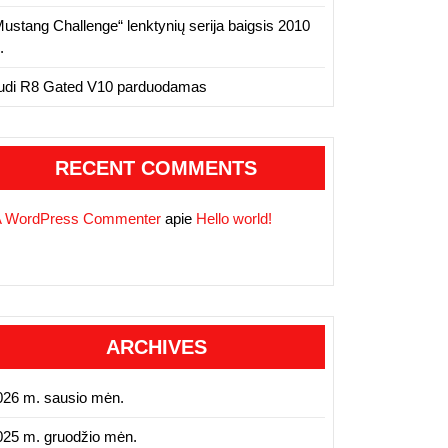
Mustang Challenge“ lenktynių serija baigsis 2010
.
udi R8 Gated V10 parduodamas
RECENT COMMENTS
A WordPress Commenter
apie
Hello world!
ARCHIVES
026 m. sausio mėn.
025 m. gruodžio mėn.