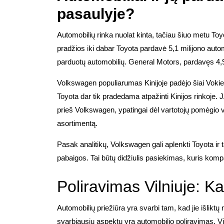
pasaulyje?
Automobilių rinka nuolat kinta, tačiau šiuo metu To
pradžios iki dabar Toyota pardavė 5,1 milijono autom
parduotų automobilių. General Motors, pardavęs 4,92
Volkswagen populiarumas Kinijoje padėjo šiai Vokiet
Toyota dar tik pradedama atpažinti Kinijos rinkoje. JA
prieš Volkswagen, ypatingai dėl vartotojų pomėgio v
asortimentą.
Pasak analitikų, Volkswagen gali aplenkti Toyota ir 
pabaigos. Tai būtų didžiulis pasiekimas, kuris kom
Poliravimas Vilniuje: Ka
Automobilių priežiūra yra svarbi tam, kad jie išliktų n
svarbiausių aspektų yra automobilio poliravimas. Vi