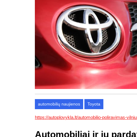
automobilių naujienos
Toyota
https://autoplovykla.lt/automobilio-poliravimas-vilniu
Automobiliai ir jų pard