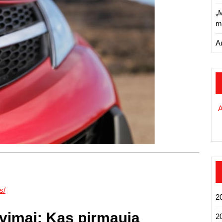
„
m
A
s/
2
avimai: Kas pirmauja
2