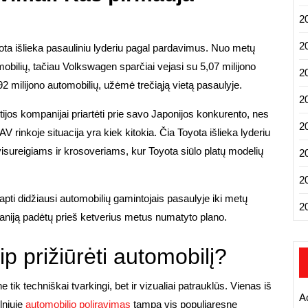
2
2
yota išlieka pasauliniu lyderiu pagal pardavimus. Nuo metų
obilių, tačiau Volkswagen sparčiai vejasi su 5,07 milijono
2
 milijono automobilių, užėmė trečiąją vietą pasaulyje.
2
ijos kompanijai priartėti prie savo Japonijos konkurento, nes
2
V rinkoje situacija yra kiek kitokia. Čia Toyota išlieka lyderiu
isureigiams ir krosoveriams, kur Toyota siūlo platų modelių
2
2
tapti didžiausi automobilių gamintojais pasaulyje iki metų
2
paniją padėtų prieš ketverius metus numatyto plano.
ip prižiūrėti automobilį?
e tik techniškai tvarkingi, bet ir vizualiai patrauklūs. Vienas iš
A
lniuje
automobilio poliravimas
tampa vis populiaresne