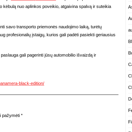
kėbulą nuo aplinkos poveikio, atgaivina spalvą ir suteikia
A
A
inti savo transporto priemonės naudojimo laiką, turėtų
a
g profesionalių įstaigų, kurios gali padėti pasiekti geriausius
B
B
 paslauga gali pagerinti jūsų automobilio išvaizdą ir
Ca
C
-panamera-black-edition/
C
D
Fe
iai pažymėti
*
Fi