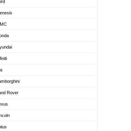
ord
enesis
MC
onda
yundai
finiti
ia
amborghini
and Rover
exus
incoln
otus