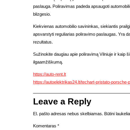
paslauga. Poliravimas padeda apsaugoti automobilio 
blizgesio.
Kiekvienas automobilio savininkas, siekiantis prailg
apsvarstyti reguliarias poliravimo paslaugas. Yra dau
rezultatus.
Sužinokite daugiau apie poliravimą Vilniuje ir kaip ši
ilgaamžiškumą.
https://auto-rent.lt
https://autoelektrikas24.lt/techart-pristato-porsche
Leave a Reply
El. pašto adresas nebus skelbiamas.
Būtini laukel
Komentaras
*