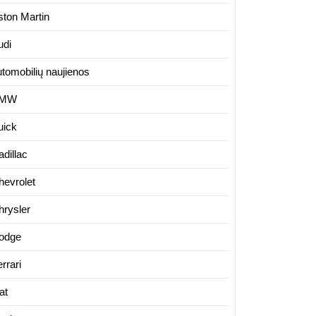
ston Martin
udi
utomobilių naujienos
MW
uick
dillac
hevrolet
hrysler
odge
rrari
at