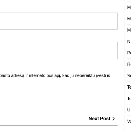
M
M
M
N
P
R
ašto adresą ir interneto puslapį, kad jų nebereiktų įvesti iš
S
.
T
T
U
Next
Next Post
V
Post