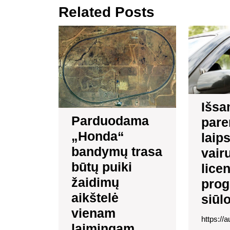
Related Posts
įrašų
Parduodama
„Honda“
bandymų
trasa
būtų
puiki
žaidimų
Išsa
aikštelė
Parduodama
pare
vienam
laimingam
„Honda“
laip
savininkui
bandymų trasa
vair
būtų puiki
lice
žaidimų
pro
aikštelė
siūl
vienam
https://
laimingam