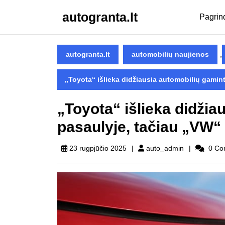
Skip
autogranta.lt
to
Pagrin
content
Skip
to
,
autogranta.lt
automobilių naujienos
content
„Toyota“ išlieka didžiausia automobilių gamint
„Toyota“ išlieka didžia
pasaulyje, tačiau „VW“
auto_admin
23 rugpjūčio 2025
auto_admin
0 Co