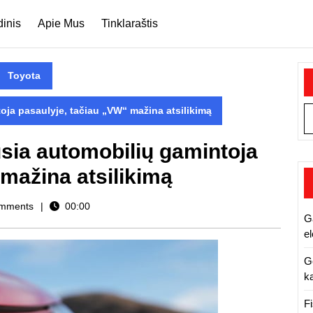
dinis
Apie Mus
Tinklaraštis
Toyota
oja pasaulyje, tačiau „VW“ mažina atsilikimą
usia automobilių gamintoja
 mažina atsilikimą
mments
00:00
G
e
G
ka
F