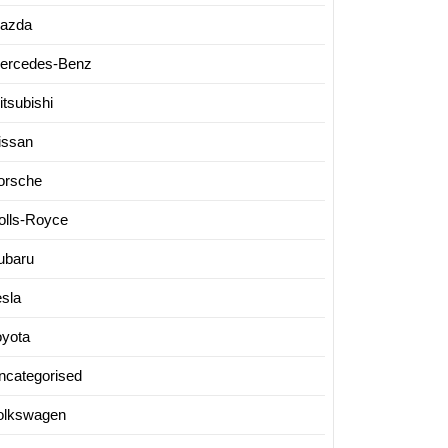
azda
ercedes-Benz
itsubishi
issan
orsche
olls-Royce
ubaru
esla
oyota
ncategorised
olkswagen