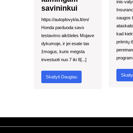
inis-val
savininkui
Insuranc
saugos 
https://autoplovykla.lt/en/
ataskait
Honda parduoda savo
kad kiek
testavimo aikšteles Mojave
priimtų 
dykumoje, ir jei esate tas
pereina
žmogus, kuris mėgsta
programą
investuoti nuo 7 iki 8[...]
Skaity
Skaityti
Skaityti Daugiau
Daugiau