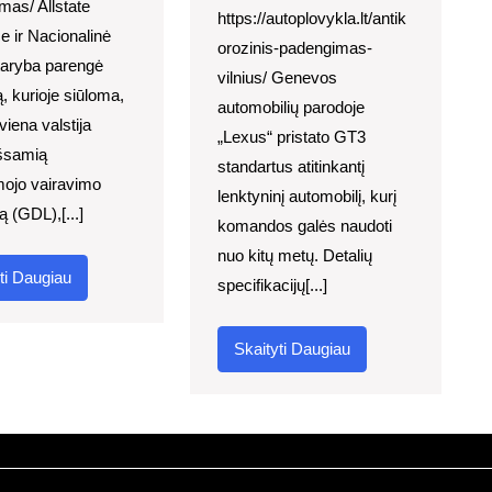
ymas/ Allstate
https://autoplovykla.lt/antik
e ir Nacionalinė
orozinis-padengimas-
taryba parengė
vilnius/ Genevos
ą, kurioje siūloma,
automobilių parodoje
viena valstija
„Lexus“ pristato GT3
išsamią
standartus atitinkantį
mojo vairavimo
lenktyninį automobilį, kurį
 (GDL),[...]
komandos galės naudoti
nuo kitų metų. Detalių
Skaityti
ti Daugiau
specifikacijų[...]
Daugiau
Skaityti
Skaityti Daugiau
Daugiau