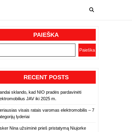
PAIEŠKA
Paieška
RECENT POSTS
andai sklando, kad NIO pradės pardavinėti
lektromobilius JAV iki 2025 m.
eriausias visais ratais varomas elektromobilis – 7
tegorijų lyderiai
isker Nina užsiminė prieš pristatymą Niujorke