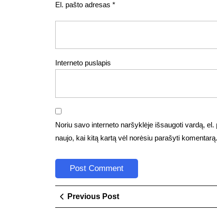
El. pašto adresas
*
Interneto puslapis
Noriu savo interneto naršyklėje išsaugoti vardą, el. p
naujo, kai kitą kartą vėl norėsiu parašyti komentarą
Navigacija
Previous
Previous Post
Post
tarp