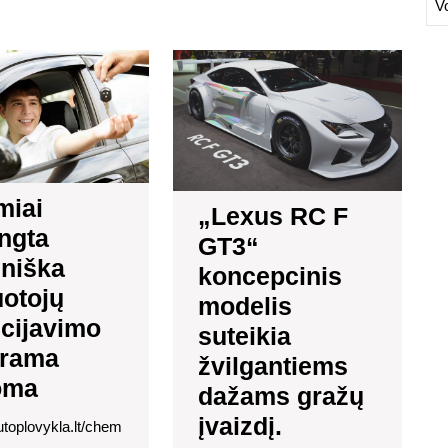
V
Išsamiai
„Lexus
parengta
RC
laipsniška
F
vairuotojų
GT3“
licencijavimo
koncep
programa
modeli
siūloma
suteiki
miai
„Lexus RC F
žvilga
ngta
dažam
GT3“
gražų
sniška
koncepcinis
įvaizdį.
uotojų
modelis
ncijavimo
suteikia
grama
žvilgantiems
oma
dažams gražų
įvaizdį.
autoplovykla.lt/chem