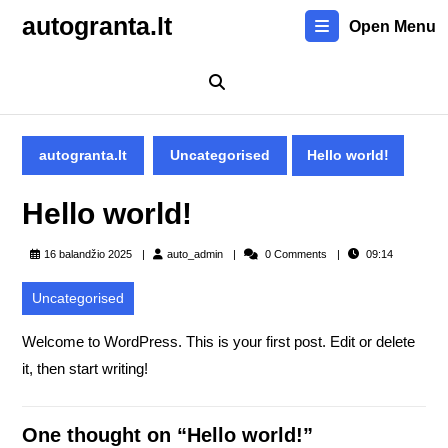
Skip
autogranta.lt
Open Menu
to
content
Skip
to
content
autogranta.lt
Uncategorised
Hello world!
Hello world!
auto_admin
16 balandžio 2025
auto_admin
0 Comments
09:14
Uncategorised
Welcome to WordPress. This is your first post. Edit or delete
it, then start writing!
One thought on “Hello world!”