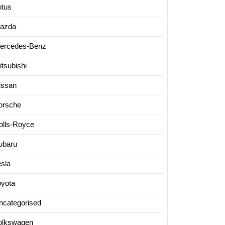
otus
azda
“
ercedes-Benz
itsubishi
issan
“
orsche
olls-Royce
ubaru
esla
oyota
ncategorised
olkswagen