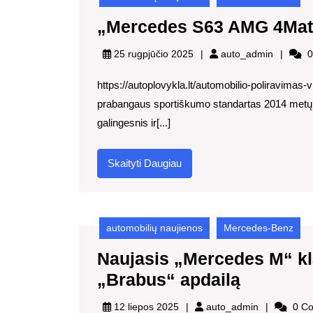
„Mercedes S63 AMG 4Mati
auto_ad
25 rugpjūčio 2025
auto_admin
0
https://autoplovykla.lt/automobilio-poliravim
prabangaus sportiškumo standartas 2014 met
galingesnis ir[...]
Skaityti
Skaityti Daugiau
Daugiau
automobilių naujienos
Mercedes-Benz
Naujasis „Mercedes M“ kl
Naujasis
„Brabus“ apdailą
„Merced
auto_admin
12 liepos 2025
auto_admin
0 C