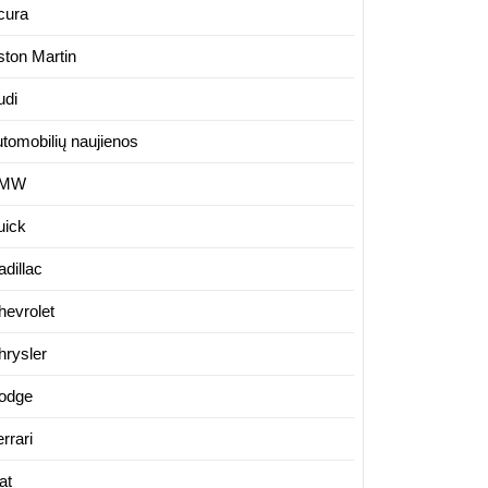
cura
cija
ston Martin
udi
utomobilių naujienos
ė,
MW
ės.
uick
dillac
hevrolet
hrysler
odge
rrari
at