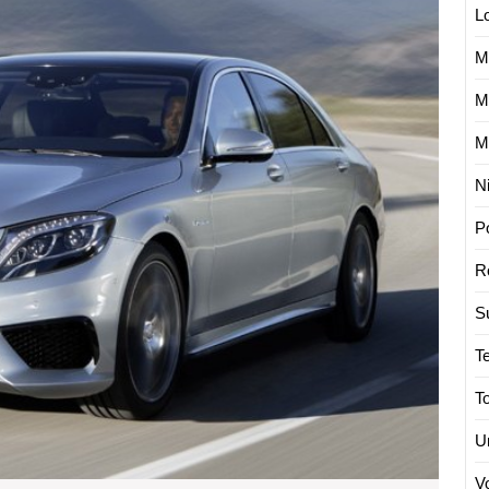
L
S63
AMG
M
4Matic
su
M
577
AG
M
„Luxo-
N
Bruiser
P
R
S
T
T
U
V