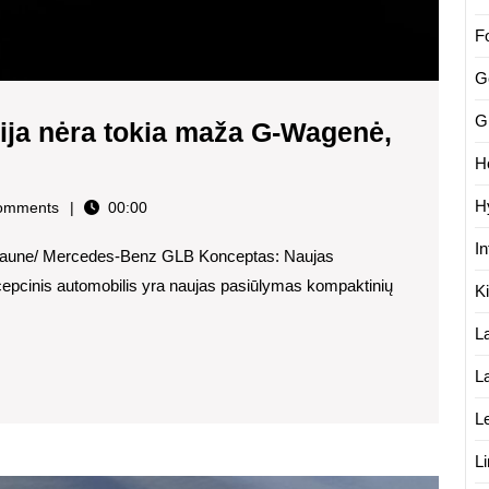
F
G
G
ja nėra tokia maža G-Wagenė,
es
H
H
omments
00:00
ija
In
as-kaune/ Mercedes-Benz GLB Konceptas: Naujas
cinis automobilis yra naujas pasiūlymas kompaktinių
K
L
L
L
s.
L
„Merc