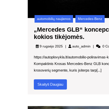
automobilių naujienos
Mercedes-Benz
„Mercedes GLB“ koncepci
„Merced
kokios tikėjomės.
GLB“
auto_admin
9 rugsėjo 2025
auto_admin
0 C
koncepc
https://autoplovykla.lt/automobilio-poliravim
nėra
Kompaktinis Krosas Mercedes-Benz GLB koncep
tokia
krosoverių segmente, kuris įsiterps tarp[...]
maža
G-
Skaityti
Skaityti Daugiau
Wagenė,
Daugiau
kokios
tikėjomė