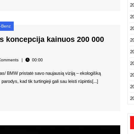
2
2
-Benz
2
s koncepcija kainuos 200 000
2
2
n
Comments
00:00
2
mas/ BMW pristatė savo naujausią viziją – ekologišką
2
odys, kad tik turtingieji gali sau leisti rūpintis[...]
2
2
„Merc