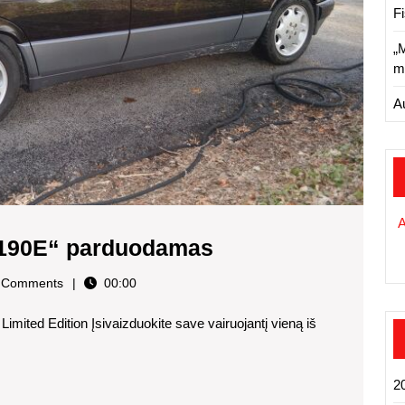
F
„
m
A
1993
 190E“ parduodamas
m.
in
 Comments
00:00
„Mercedes-
mited Edition Įsivaizduokite save vairuojantį vieną iš
Benz
190E“
parduodamas
2