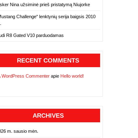
isker Nina užsiminė prieš pristatymą Niujorke
Mustang Challenge“ lenktynių serija baigsis 2010
.
udi R8 Gated V10 parduodamas
RECENT COMMENTS
A WordPress Commenter
apie
Hello world!
ARCHIVES
026 m. sausio mėn.