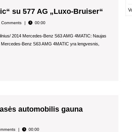
„Merce
c“ su 577 AG „Luxo-Bruiser“
V
S63
min
 Comments
00:00
AMG
as-vilnius/ 2014 Mercedes-Benz S63 AMG 4MATIC: Naujas
4Matic“
ų Mercedes-Benz S63 AMG 4MATIC yra lengvesnis,
su
577
AG
„Luxo-
Bruiser
asės automobilis gauna
es
omments
00:00