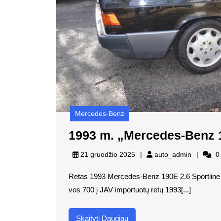
Mercedes-Benz
1993 m. „Mercedes-Benz
auto_adm
21 gruodžio 2025
auto_admin
0
Retas 1993 Mercedes-Benz 190E 2.6 Sportline Li
vos 700 į JAV importuotų retų 1993[...]
Skaityti
Skaityti Daugiau