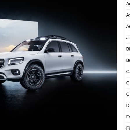
GLB“
A
koncep
nėra
A
tokia
A
maža
G-
a
Wagen
kokios
B
tikėjom
B
Ca
C
C
D
Fe
Fi