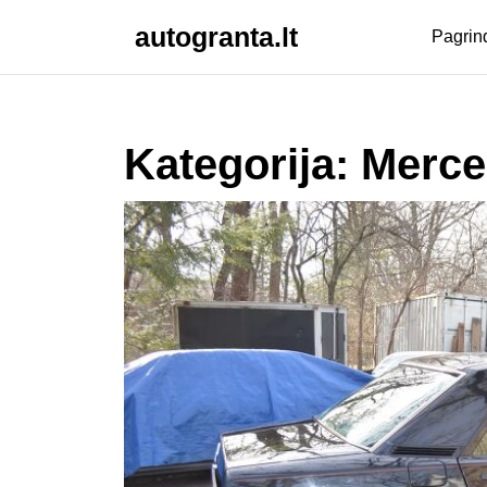
Skip
autogranta.lt
to
Pagrin
content
Skip
to
content
Kategorija:
Merce