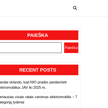
PAIEŠKA
Paieška
des-
RECENT POSTS
odamas
andai sklando, kad NIO pradės pardavinėti
lektromobilius JAV iki 2025 m.
eriausias visais ratais varomas elektromobilis – 7
tegorijų lyderiai