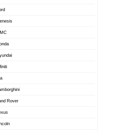
ord
enesis
MC
onda
yundai
finiti
ia
amborghini
and Rover
exus
incoln
edes