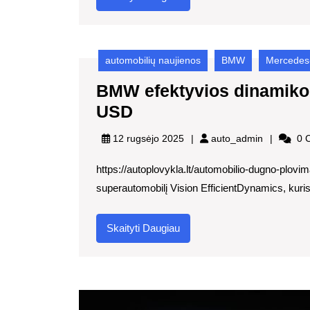
Daugiau
automobilių naujienos
BMW
Mercedes
BMW efektyvios dinamiko
BMW
USD
efektyvios
auto_admi
12 rugsėjo 2025
auto_admin
0 
dinamikos
https://autoplovykla.lt/automobilio-dugno-plovi
koncepcija
superautomobilį Vision EfficientDynamics, kuris par
kainuos
200
Skaityti
Skaityti Daugiau
000
Daugiau
USD