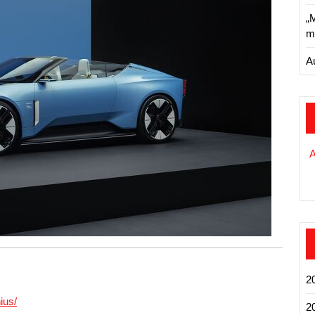
„
m
A
2
ius/
2