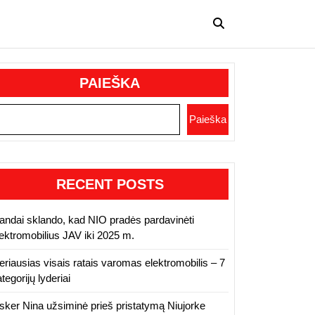
PAIEŠKA
Paieška
RECENT POSTS
andai sklando, kad NIO pradės pardavinėti
lektromobilius JAV iki 2025 m.
eriausias visais ratais varomas elektromobilis – 7
tegorijų lyderiai
isker Nina užsiminė prieš pristatymą Niujorke