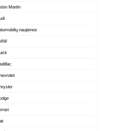
ston Martin
udi
utomobilių naujienos
MW
uick
dillac
hevrolet
hrysler
odge
rrari
at