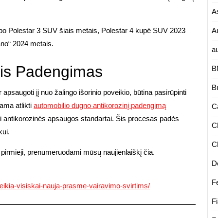
A
A
po Polestar 3 SUV šiais metais, Polestar 4 kupė SUV 2023
ano“ 2024 metais.
a
nis Padengimas
B
B
r apsaugoti jį nuo žalingo išorinio poveikio, būtina pasirūpinti
ma atlikti
automobilio dugno antikorozinį padengimą
Ca
usi antikorozinės apsaugos standartai. Šis procesas padės
C
kui.
C
 pirmieji, prenumeruodami mūsų naujienlaiškį čia.
D
Fe
uteikia-visiskai-nauja-prasme-vairavimo-svirtims/
Fi