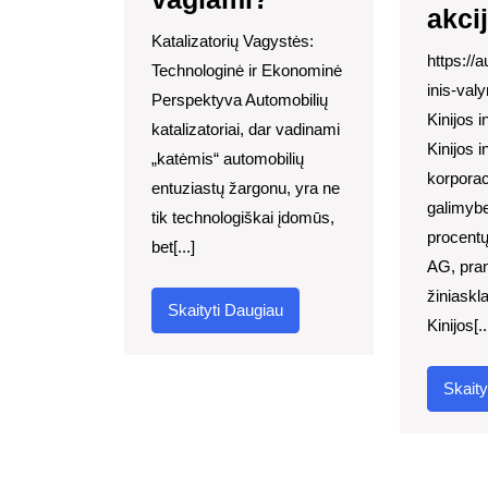
akci
Katalizatorių Vagystės:
https://
Technologinė ir Ekonominė
inis-va
Perspektyva Automobilių
Kinijos i
katalizatoriai, dar vadinami
Kinijos 
„katėmis“ automobilių
korporac
entuziastų žargonu, yra ne
galimybe
tik technologiškai įdomūs,
procentų
bet[...]
AG, pran
žiniaskl
Skaityti
Skaityti Daugiau
Kinijos[..
Daugiau
Skaity