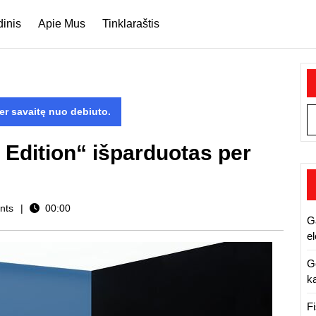
dinis
Apie Mus
Tinklaraštis
er savaitę nuo debiuto.
 Edition“ išparduotas per
nts
00:00
G
e
G
ka
F