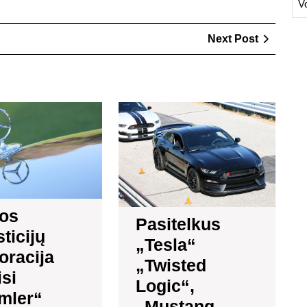
V
Next
Next Post
Post
Kinijos
Pasite
investicijų
„Tesla“
korporacija
„Twist
domisi
Logic“,
„Daimler“
„Musta
akcijomis
GT350
yra
jos
ketvirt
Pasitelkus
saugia
ticijų
„Tesla“
automo
oracija
istorijoj
„Twisted
si
Logic“,
mler“
„Mustang