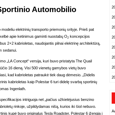
2
 Sportinio Automobilio
2
2
 modeliu elektrinių transporto priemonių srityje. Prieš pat
skelbė apie ketinimus gaminti nuostabų O
koncepcijos
2
2
bus 2+2 kabrioletas, naudojantis pilnai elektrinę architektūrą,
2
am sedanui.
2
imo „LA Concept“ versija, kuri buvo pristatyta The Quail
2
ūčio 16 dieną. Visi 500 vienetų gamybos vietų buvo
asi, kad kabrioletas patraukė tiek daug dėmesio. „Didelis
2
nis kabrioletas kaip Polestar 6 turi didelę svarbą sportinių
Thomas Ingenlath.
pecifikacijos intriguoja net „pačius užkietėjusius benzino
brioletų rinkoje, užpildydamas nišą, kurios iki šiol nebuvo.
A
rtinis kupė buvo originalus Tesla Roadster. Polestar 6 įžengia į