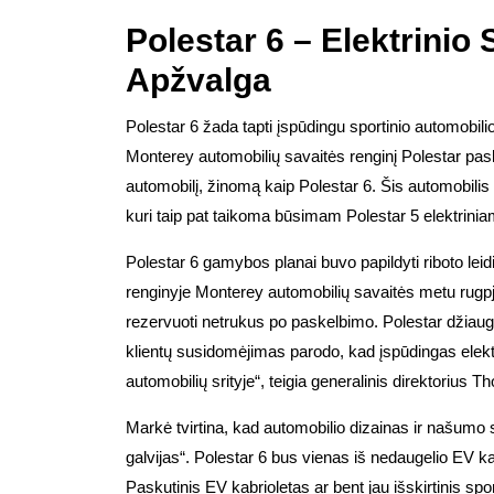
Polestar 6 – Elektrinio
Apžvalga
Polestar 6 žada tapti įspūdingu sportinio automobilio
Monterey automobilių savaitės renginį Polestar pa
automobilį, žinomą kaip Polestar 6. Šis automobilis 
kuri taip pat taikoma būsimam Polestar 5 elektrini
Polestar 6 gamybos planai buvo papildyti riboto leid
renginyje Monterey automobilių savaitės metu rugpj
rezervuoti netrukus po paskelbimo. Polestar džiaugi
klientų susidomėjimas parodo, kad įspūdingas elektri
automobilių srityje“, teigia generalinis direktorius 
Markė tvirtina, kad automobilio dizainas ir našumo s
galvijas“. Polestar 6 bus vienas iš nedaugelio EV ka
Paskutinis EV kabrioletas ar bent jau išskirtinis spo