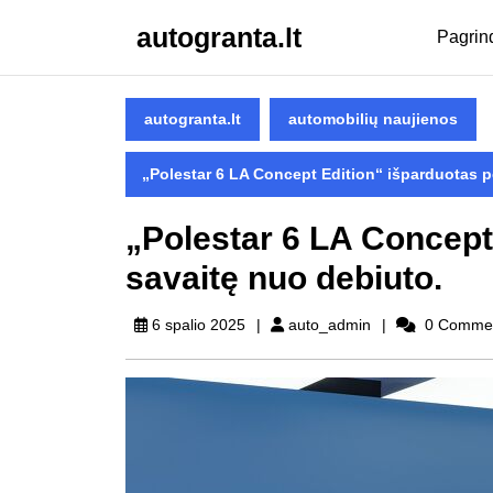
Skip
autogranta.lt
to
Pagrin
content
Skip
to
autogranta.lt
automobilių naujienos
content
„Polestar 6 LA Concept Edition“ išparduotas p
„Polestar 6 LA Concept
savaitę nuo debiuto.
auto_admin
6 spalio 2025
auto_admin
0 Comme