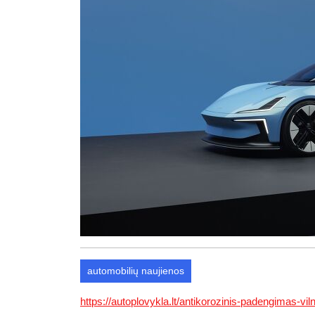
automobilių naujienos
https://autoplovykla.lt/antikorozinis-padengimas-viln