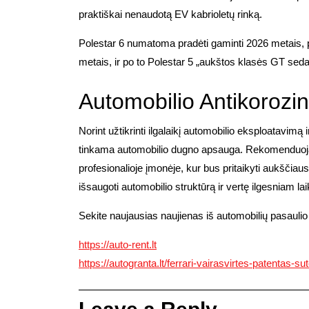
praktiškai nenaudotą EV kabrioletų rinką.
Polestar 6 numatoma pradėti gaminti 2026 metais, 
metais, ir po to Polestar 5 „aukštos klasės GT sed
Automobilio Antikorozi
Norint užtikrinti ilgalaikį automobilio eksploatavimą i
tinkama automobilio dugno apsauga. Rekomenduoja
profesionalioje įmonėje, kur bus pritaikyti aukščia
išsaugoti automobilio struktūrą ir vertę ilgesniam lai
Sekite naujausias naujienas iš automobilių pasaulio
https://auto-rent.lt
https://autogranta.lt/ferrari-vairasvirtes-patentas-s