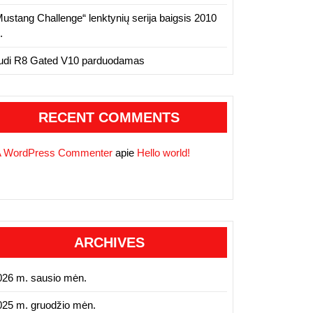
Mustang Challenge“ lenktynių serija baigsis 2010
.
udi R8 Gated V10 parduodamas
RECENT COMMENTS
A WordPress Commenter
apie
Hello world!
ARCHIVES
026 m. sausio mėn.
025 m. gruodžio mėn.