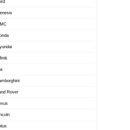
ord
enesis
MC
onda
yundai
finiti
ia
amborghini
and Rover
exus
incoln
otus