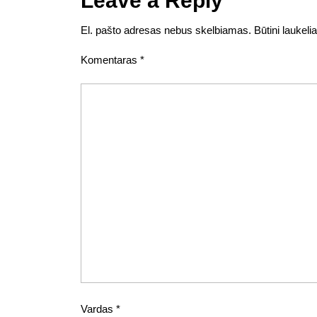
Leave a Reply
El. pašto adresas nebus skelbiamas.
Būtini laukel
Komentaras
*
Vardas
*