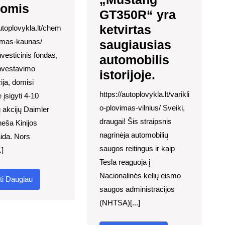
jomis
GT350R“ yra
ketvirtas
autoplovykla.lt/chem
lymas-kaunas/
saugiausias
nvesticinis fondas,
automobilis
investavimo
istorijoje.
ija, domisi
https://autoplovykla.lt/varikli
 įsigyti 4-10
o-plovimas-vilnius/ Sveiki,
 akcijų Daimler
draugai! Šis straipsnis
eša Kinijos
nagrinėja automobilių
aida. Nors
saugos reitingus ir kaip
.]
Tesla reaguoja į
Nacionalinės kelių eismo
Skaityti
ti Daugiau
saugos administracijos
Daugiau
(NHTSA)[...]