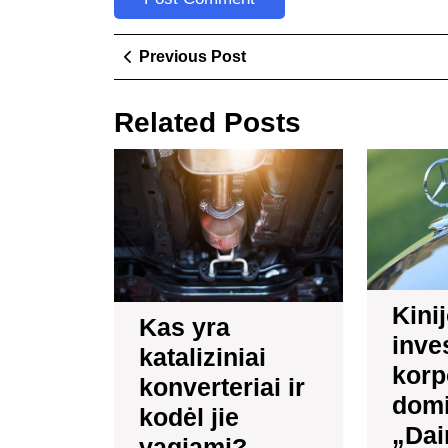
Navigacija
Previous
Previous Post
Post
tarp
Related Posts
įrašų
Kas
yra
kataliziniai
konverteriai
ir
kodėl
jie
Kini
vagiami?
Kas yra
inves
kataliziniai
korp
konverteriai ir
domi
kodėl jie
„Dai
vagiami?