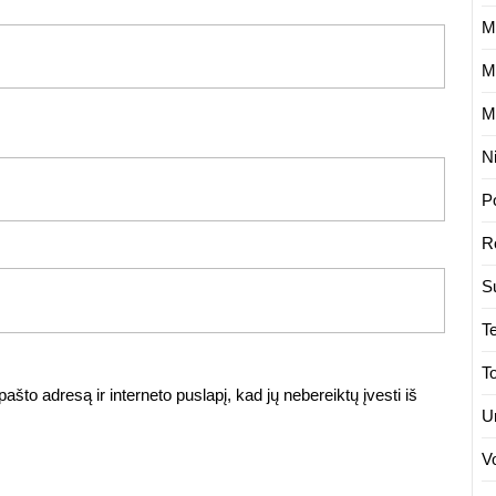
M
M
M
N
P
R
S
T
T
ašto adresą ir interneto puslapį, kad jų nebereiktų įvesti iš
U
.
V