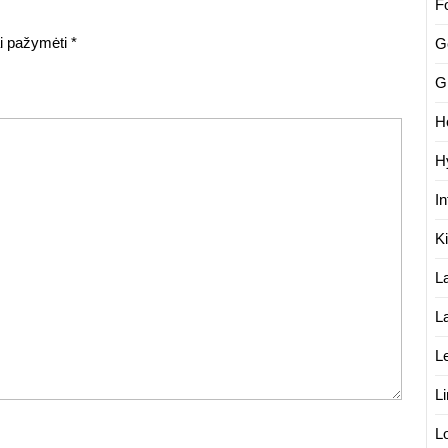
F
iai pažymėti
*
G
G
H
H
In
K
L
L
L
L
L