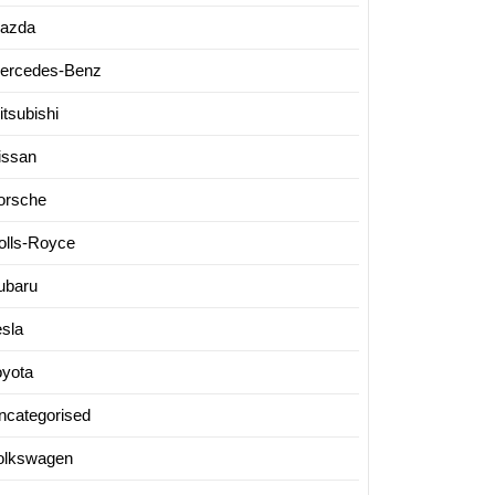
azda
ercedes-Benz
itsubishi
issan
orsche
olls-Royce
ubaru
esla
oyota
ncategorised
olkswagen